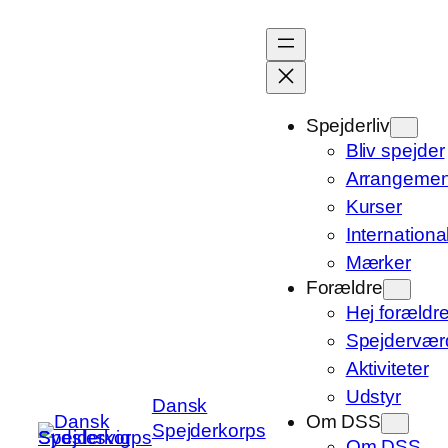
Spring
til
indhold
Spejderliv
Bliv spejder
Arrangemen
Kurser
International
Mærker
Forældre
Hej forældre
Spejdervær
Aktiviteter
Udstyr
Dansk
Om DSS
Spejderkorps
Om DSS