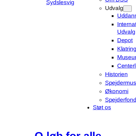
Sydslesvig
Udvalg
Uddan
Interna
Udvalg
Depot
Klatrin
Museu
Centerl
Historien
Spejdermus
Økonomi
Spejderfon
Støt os
O-løb for alle