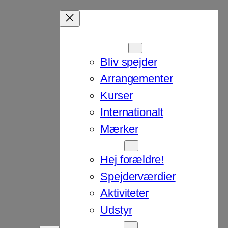
Spejderliv
Bliv spejder
Arrangementer
Kurser
Internationalt
Mærker
Forældre
Hej forældre!
Spejderværdier
Aktiviteter
Udstyr
Om DSS