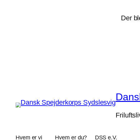
Der bl
Dansk
Frilufts
Hvem er vi
Hvem er du?
DSS e.V.