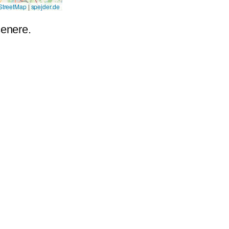
treetMap
|
spejder.de
senere.