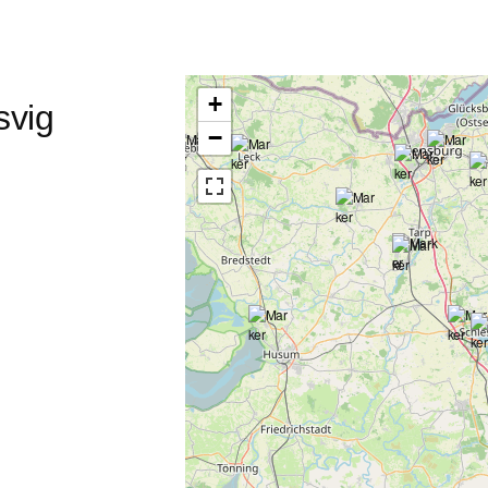
+
svig
−