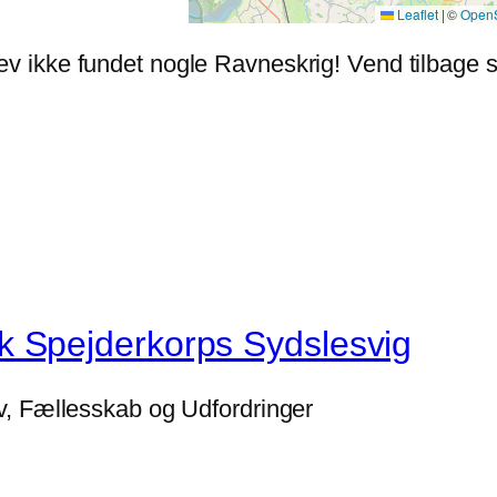
Leaflet
|
©
OpenS
ev ikke fundet nogle Ravneskrig! Vend tilbage 
 Spejderkorps Sydslesvig
liv, Fællesskab og Udfordringer