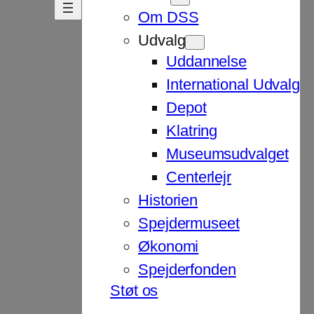
Om DSS
Udvalg
Uddannelse
International Udvalg
Depot
Klatring
Museumsudvalget
Centerlejr
Historien
Spejdermuseet
Økonomi
Spejderfonden
Støt os