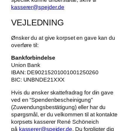
kasserer@spejder.de
VEJLEDNING
Ønsker du at give korpset en gave kan du
overføre til:
Bankforbindelse
Union Bank
IBAN: DE90215201001001250260
BIC: UNBNDE21XXX
Hvis du ønsker skattefradrag for din gave
ved en “Spendenbescheinigung”
(Zuwendungsbestätigung) eller har du
spørgsmål, er du velkommen til at kontakte
korpsets kasserer René Schöneich
på
kasserer@spejder.de
. Du forpligter dig