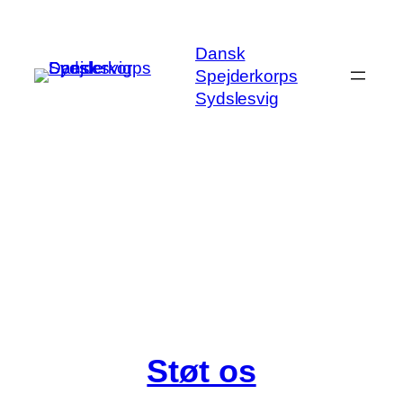
Spring
til
Dansk
indhold
Spejderkorps
Sydslesvig
Støt os