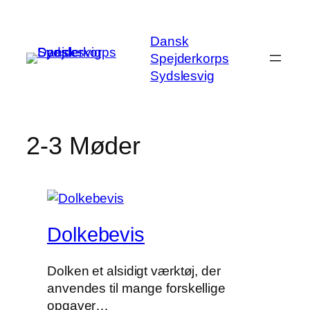
Spring
til
Dansk
indhold
Spejderkorps
Sydslesvig
2-3 Møder
Dolkebevis
Dolken et alsidigt værktøj, der
anvendes til mange forskellige
opgaver…