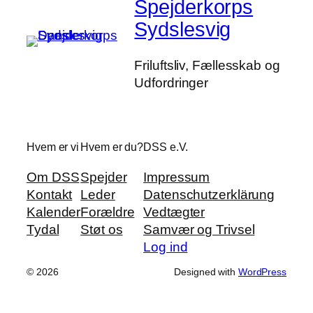
Spejderkorps
Sydslesvig
Friluftsliv, Fællesskab og
Udfordringer
Hvem er vi
Hvem er du?
DSS e.V.
Om DSS
Spejder
Impressum
Kontakt
Leder
Datenschutzerklärung
Kalender
Forældre
Vedtægter
Tydal
Støt os
Samvær og Trivsel
Log ind
© 2026
Designed with
WordPress